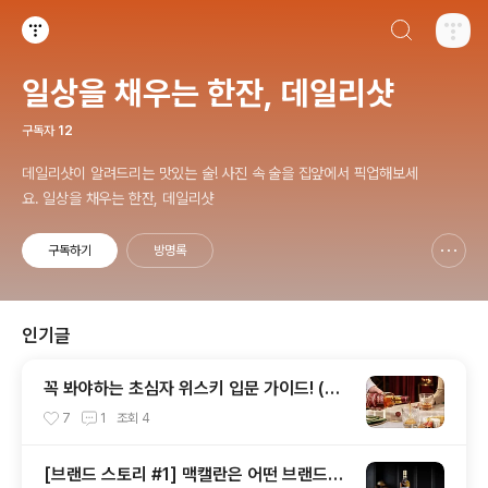
검색하기
티스토리
일상을 채우는 한잔, 데일리샷
구독자
12
데일리샷이 알려드리는 맛있는 술! 사진 속 술을 집앞에서 픽업해보세
요. 일상을 채우는 한잔, 데일리샷
구독하기
방명록
신고하기 레이어
열기
인기글
꼭 봐야하는 초심자 위스키 입문 가이드! (입
문용 위스키 추천, 도움 되는 위스키 기초 상
7
1
조회
4
식) #1
[브랜드 스토리 #1] 맥캘란은 어떤 브랜드인