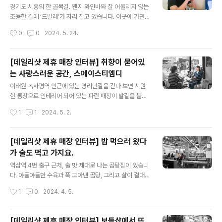
기훈입니다. 저희 매장은 위스키, 와인, 맥주, 전통주, 리큐
경기도 시흥의 한 골목길. 왠지 와인바와 잘 어울리지 않는
르 등 다양한 카테고리의 주류 약 1,000여종을 취급하고
조용한 길에 ‘드발레’가 자리 잡고 있습니다. 이곳에 가면
있습니다. 그리고 강남역 출구 1분 거리에 자리 잡고 있어
뽈뽀, 라비올리, 그라브락스 등 맛있는 음식과 함께 사장님
작성시간
0
0
2024. 5. 24.
접근성도 매우 좋죠. 강남역 인근에서 술이 갑자기 필요하
이 직접 셀렉한 술을 즐길 수 있죠. 시흥에서 술 좀 마신다
게 되면 비하우스 강남을..
고 하는 사람들은 이곳에 모여 삼삼오오 술을 마신다고 합
니다. 시끌벅적한 상권 건너편, 고즈넉하게 자리잡은 와인
[데일리샷 제휴 매장 인터뷰] 취향이 묻어있
바 에 데일리샷 에디터가 다녀왔습니다. 지역 동네 상권에
는 사랑스러운 공간, 스페이스티엠디
위치한 와인바는 데일리샷과 어떻게 협업하고 있을까요?
글 내용
안녕하세요. 저는 경기도 시흥시에서 와인바를 운영하고
이태원 녹사평역 인근에 있는 경리단길을 걷다 보면 시원
있는 조재율입니다.이 매장은 제가 ‘그라브락스’라는 음식
한 통창으로 인테리어 되어 있는 파란 매장이 발길을 붙잡
을 먹고 반해서 만들게 된 매장이에요. 연어를 소금과 설탕,
습니다. 문을 열고 들어가면 친구 집에 방문한 것처럼 아늑
작성시간
1
1
2024. 5. 2.
허브에 덮어 숙성시킨 후 먹는 그라브락스는 화이트 와인
하고 편안한 디자인의 공간이 나오죠.​이곳에는 밝은 채광
이나 맥주와 궁합이 굉장히 ..
이 머무르는 탁자, 공간을 채우는 향긋한 커피 내음, 그리고
감도 높은 취향이 담긴 아기자기한 소품이 구석구석 자리
[데일리샷 제휴 매장 인터뷰] 밥 먹으러 왔다
잡고 있습니다. 창가 자리에 앉아 멀리 보이는 남산을 바라
가 술도 먹고 가지요.
보고 있으면 처음 온 공간인데도 왠지 모를 익숙함이 느껴
글 내용
집니다. 미감과 편안함이 공존하는 공간, 에 데일리샷 에디
역삼역 4번 출구 근처, 술 맛 제대로 나는 곰탕집이 있습니
터가 다녀왔습니다.​ 안녕하세요. 이태원 경리단길에 위치
다. 야들야들한 수육과 푹 고아낸 곰탕, 그리고 살이 결대로
한 카페 대표 홍은비입니다. 저는 지난 20년간 패션 산업
찢어지는 부드러운 갈비찜까지... 어느 메뉴 하나 빠질 것
작성시간
1
0
2024. 4. 5.
에 몸을 담고 있었어요. 대기업에서 상품을 기획하고, 명품
없이 뛰어난 맛을 자랑하죠. 게다가 이곳은 매장에서 술을
을 사입하고, 디자인하는 업..
픽업한 후에 추가 요금 없이 그대로 마실 수 있는 콜키지 프
리 매장입니다. 이정도면 술 한 잔 안 할 수 없겠죠? 술 맛나
[데일리샷 제휴 매장 인터뷰] 보틀샵에서 뜨