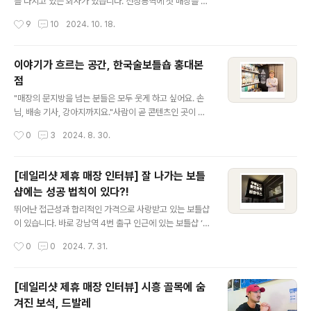
당하고 있는 김재민입니다. ​ 탭샵바는 단순한 와인바가 아
를 다지고 있는 회사가 있습니다. 선정릉역에 첫 매장을 오
닙니다. 술을 쉽고 편하게 경험할 수 있는 공간이죠. 와인은
픈한 후, 와인 애호가들의 이목을 사로잡으며 빠르게 성장
작성시간
9
10
2024. 10. 18.
여전히 ‘어렵다’는 인식이 강하고, 어떤 걸 골라야 할지 고
하고 있는 '뱅가드와인머천트'입니다. 이곳은 단순히 가맹
민하는 ..
점을 공격적으로 늘리 것에만 집중하는 회사와는 다릅니
다. 와인에 대한 깊은 애정을 기반으로 전문성을 겸비한 대
이야기가 흐르는 공간, 한국술보틀숍 홍대본
표, 그리고 이를 펼쳐나가는 뛰어난 능력을 갖춘 직원들이
점
뭉쳐 빠르고 단단하게 성장하고 있기 때문이죠.​뱅가드와인
글 내용
머천트는 어떻게 와인 시장의 루키로 성장할 수 있었을까
"매장의 문지방을 넘는 분들은 모두 웃게 하고 싶어요. 손
요? 다른 보틀샵과 차별화된 매력은 무엇인지, 데일리샷 에
님, 배송 기사, 강아지까지요."​사람이 곧 콘텐츠인 곳이 있
디터가 다 자세하게 파헤쳐 보았습니다.​안녕하세요. 저는
습니다. 어떤 공간을 떠올리면 가장 먼저 그곳을 채우고 있
작성시간
0
3
2024. 8. 30.
판교점 매니저 오가연입니다. 판교점 매장 오픈부터 매장
는 사람이 떠오르는 것이죠. 한국술보틀숍도 그렇습니다.
매니저로 근무하고 있어요. 뱅가드와인머천트는 ..
대표님이 들려주는 재미있는 우리술 이야기를 듣다 보면
술은 물론 그 공간까지 사랑하게 될지도 모릅니다. 우리술
[데일리샷 제휴 매장 인터뷰] 잘 나가는 보틀
을 매력적으로 소개하는 주봉석 대표님이 꾸려가는 공간,
샵에는 성공 법칙이 있다?!
한국술보틀숍에 데일리샷 에디터가 다녀왔습니다.​ 안녕하
글 내용
세요. 저는 한국술보틀숍 대표 주봉석입니다. 저는 약 18년
뛰어난 접근성과 합리적인 가격으로 사랑받고 있는 보틀샵
간 문화 콘텐츠 제작을 하다가 전통주 업계에 들어왔어요.
이 있습니다. 바로 강남역 4번 출구 인근에 있는 보틀샵 ‘비
원래는 우리술을 즐기지 않았지만, 우리술이 앞으로 주목
하우스 강남’이죠. 비하우스 강남은 데일리샷 스토어 서비
작성시간
0
0
2024. 7. 31.
받는 콘텐츠로 발전할 수 있겠다는 확신 하에 업계로 들어
스 론칭 직후부터 오랫동안 함께 협업하면서 희로애락을
오게 되었어요. 약 10년 정도 한..
나눈 매장입니다.​꾸준히 스토어 서비스를 사용한 보틀샵은
어떤 이야기를 들려줄까요? 데일리샷 에디터가 그 이야기
[데일리샷 제휴 매장 인터뷰] 시흥 골목에 숨
를 들으러 에 다녀왔습니다. ​ 안녕하세요. 저는 강남역 4번
겨진 보석, 드발레
출구 인근에서 보틀샵 ‘비하우스 강남’을 운영하는 대표 이
글 내용