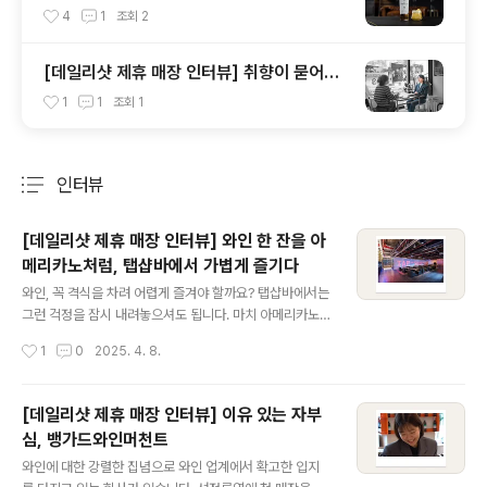
가요?
4
1
조회
2
[데일리샷 제휴 매장 인터뷰] 취향이 묻어있
는 사랑스러운 공간, 스페이스티엠디
1
1
조회
1
인터뷰
분류 전체보기
주요 글 목록
[데일리샷 제휴 매장 인터뷰] 와인 한 잔을 아
메리카노처럼, 탭샵바에서 가볍게 즐기다
글 내용
와인, 꼭 격식을 차려 어렵게 즐겨야 할까요? 탭샵바에서는
그런 걱정을 잠시 내려놓으셔도 됩니다. 마치 아메리카노
한 잔처럼, 부담 없이 즐길 수 있는 술, 그게 바로 탭샵바가
작성시간
1
0
2025. 4. 8.
꿈꾸는 와인의 모습입니다.​‘와인은 좋아하지만, 뭘 골라야
할지 모르겠어.’, ‘색다른 취향을 찾고 싶은데 어디서부터 시
작해야 하지?’ 이런 고민을 해본 적 있다면, 이 글을 주목해
[데일리샷 제휴 매장 인터뷰] 이유 있는 자부
주세요. 데일리샷 에디터가 직접 경험한 ‘와인에 대한 모든
심, 뱅가드와인머천트
고정관념을 깨는 곳’, 탭샵바의 이야기를 지금 전해드립니
글 내용
다. 안녕하세요. 탭샵바에서 마케팅과 커뮤니케이션을 담
와인에 대한 강렬한 집념으로 와인 업계에서 확고한 입지