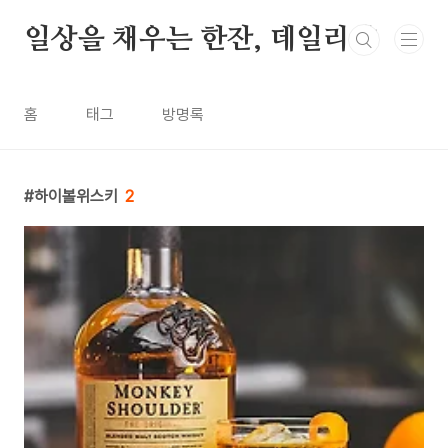
본문 바로가기
일상을 채우는 한잔, 데일리샷
홈
태그
방명록
하이볼위스키
2