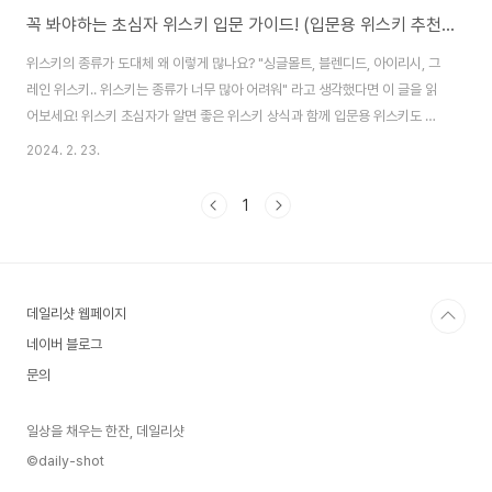
꼭 봐야하는 초심자 위스키 입문 가이드! (입문용 위스키 추천, 도움 되는 위스키 기초 상식) #1
위스키의 종류가 도대체 왜 이렇게 많나요? "싱글몰트, 블렌디드, 아이리시, 그
레인 위스키.. 위스키는 종류가 너무 많아 어려워" 라고 생각했다면 이 글을 읽
어보세요! 위스키 초심자가 알면 좋은 위스키 상식과 함께 입문용 위스키도 추
천해드릴게요. 위스키 입문, #데일리샷 과 함께 해볼까요? 지역에 따른 위스키
2024. 2. 23.
분류 1. 스카치 위스키 스코틀랜드 증류소에서 곡물을 당화, 발효, 증류시켜 3
년 이상 숙성시킨 도수 40% 이상의 증류주 스카치 위스키는 크게 지역별로 하
1
이랜드, 스페이사이드, 로우랜드, 아일라섬, 캠벨타운, 아일랜드 지역이 있답니
다. 각 지역별 대표 위스키는 아래와 같습니다. 각 지역별로 위스키의 풍미가 많
이 달라 위스키 비교하면서 즐기는 재미도 있습니다. 스페이사이드 : 맥캘란 하
이랜드 : 글..
데일리샷 웹페이지
네이버 블로그
문의
일상을 채우는 한잔, 데일리샷
©daily-shot