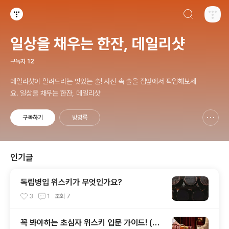
검색하기
티스토리
일상을 채우는 한잔, 데일리샷
구독자
12
데일리샷이 알려드리는 맛있는 술! 사진 속 술을 집앞에서 픽업해보세
요. 일상을 채우는 한잔, 데일리샷
구독하기
방명록
신고하기 레이어
열기
인기글
독립병입 위스키가 무엇인가요?
3
1
조회
7
꼭 봐야하는 초심자 위스키 입문 가이드! (입