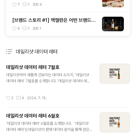
문용 위스키 추천, 도움 되는 위스키 기초 상
7
1
조회
4
식) #1
[브랜드 스토리 #1] 맥캘란은 어떤 브랜드인
가요?
4
1
조회
1
데일리샷 데이터 레터
분류 전체보기
주요 글 목록
데일리샷 데이터 레터 7월호
글 내용
데일리샷에서 새롭게 선보이는 데이터 소식지, '데일리샷
데이터 레터' 7월호를 소개합니다. '데일리샷 데이터 레
터'는데일리샷의 판매의 데이터 분석을 통해 얻은다양한
인사이트를 공유하고,판매량이 급증한 핫한 상품부터많은
작성시간
2
4
2024. 7. 15.
고객이 검색하는 인기 키워드까지폭 넓은 주류 트렌드를
다루는 콘텐츠입니다. 그리고 데이터를 기반으로 예측한앞
으로 '주목하면 좋은 술'도 추천해 드립니다. 그럼2024년
데일리샷 데이터 레터 6월호
7월 데이터 확인해볼까요?(2024.06.01 ~ 2024.06.3
글 내용
0 기준) 6월에는 CU 픽업의 영향으로 하이네켄이 맥주
'데일리샷 데이터 레터' 6월호를 소개합니다. '데일리샷
부문 1위를 차지했네요! 그리고 특가 판매되어 바이럴이 돌
데이터 레터'는데일리샷의 판매 데이터 분석을 통해 얻은
았던 탈리스커 씨 팔리 에디션이 위스키 부문 1위를 차지했
다양한 인사이트를 공유하고,판매량이 급증한 핫한 상품부