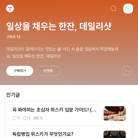
검색하기
티스토리
일상을 채우는 한잔, 데일리샷
구독자
12
데일리샷이 알려드리는 맛있는 술! 사진 속 술을 집앞에서 픽업해보세
요. 일상을 채우는 한잔, 데일리샷
구독하기
방명록
신고하기 레이어
열기
인기글
꼭 봐야하는 초심자 위스키 입문 가이드! (입
문용 위스키 추천, 도움 되는 위스키 기초 상
7
1
조회
5
식) #1
독립병입 위스키가 무엇인가요?