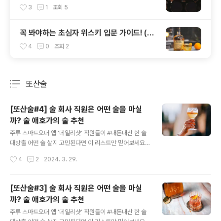
3
1
조회
5
꼭 봐야하는 초심자 위스키 입문 가이드! (입
문용 위스키 추천, 도움 되는 위스키 기초 상
4
0
조회
2
식) #2
또산술
분류 전체보기
주요 글 목록
[또산술#4] 술 회사 직원은 어떤 술을 마실
까? 술 애호가의 술 추천
글 내용
주류 스마트오더 앱 '데일리샷' 직원들이 #내돈내산 한 술
대방출 어떤 술 살지 고민된다면 이 리스트만 믿어보세요.
술타트업 직원의 생생한 시음기와 함께 술을 추천해드립니
작성시간
4
2
2024. 3. 29.
다. 데일리샷 직원들은 데일리샷 유저들을 위해서 일을 하
지만, 데일리샷의 찐고객이기도 합니다. 월급을 받아서 데
일리샷으로 술을 구입하는 무한굴레에 빠져버렸죠. 직원들
[또산술#3] 술 회사 직원은 어떤 술을 마실
도 사랑하는 어플 '데일리샷'에서 재구입을 무한대로 부른
까? 술 애호가의 술 추천
#찐추천템을 모아서 소개합니다. 세종 듀퐁 Saison Dup
글 내용
ont 자타공인 미酒가 비즈니스 매니저 규동의 추천 20살
주류 스마트오더 앱 '데일리샷' 직원들이 #내돈내산 한 술