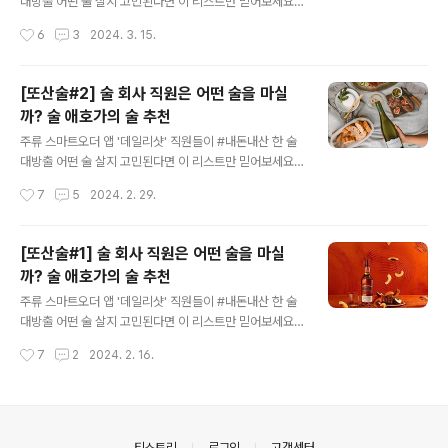
때 부족한 용돈 쪼개가면서 맥주의 세계를 탐닉할 때 접했
대방출 어떤 술 살지 고민된다면 이 리스트만 믿어보세요.
던 충격적으로 맛있었던 맥주에요! 세종 듀퐁을 통해 세종
술타트업 직원의 생생한 시음기와 함께 술을 추천해드립니
작성시간
6
3
2024. 3. 15.
이라는 스타일을 알게 되었고 깊이 팠는데 돌고 돌아 클래
다. 데일리샷 직원들은 데일리샷 유저들을 위해서 일을 하
식인 듀퐁으로 돌아오네요. 대학생 ..
지만, 데일리샷의 찐고객이기도 합니다. 월급을 받아서 데
일리샷으로 술을 구입하는 무한굴레에 빠져버렸죠. 직원들
[또산술#2] 술 회사 직원은 어떤 술을 마실
도 사랑하는 어플 '데일리샷'에서 재구입을 무한대로 부른
까? 술 애호가의 술 추천
#찐추천템을 모아서 소개합니다. 1792 스몰 배치 1792
글 내용
Small Batch 데일리샷 CTO 희재의 추천 지금은 애매해
주류 스마트오더 앱 '데일리샷' 직원들이 #내돈내산 한 술
졌지만 예전 가격인 6만원 대에서 쉽게 느낄 수 없는 바닐
대방출 어떤 술 살지 고민된다면 이 리스트만 믿어보세요.
라 풍미가 인상깊었어요. 스파이시함도 다른 버번과 달리
술타트업 직원의 생생한 시음기와 함께 술을 추천해드립니
작성시간
7
5
2024. 2. 29.
적당했고, 에어링 되면서 바닐라향이 옅어지고 다른 풍미
다. 데일리샷 직원들은 데일리샷 유저들을 위해서 일을 하
를 느낄 수 있어서 좋았습니다...
지만, 데일리샷의 찐고객이기도 합니다. 월급을 받아서 데
일리샷으로 술을 구입하는 무한굴레에 빠져버렸죠. 직원들
[또산술#1] 술 회사 직원은 어떤 술을 마실
도 사랑하는 어플 '데일리샷'에서 재구입을 무한대로 부른
까? 술 애호가의 술 추천
#찐추천템을 모아서 소개합니다. 클라우디 베이 소비뇽 블
글 내용
랑 Cloudy Bay Sauvignon Blanc 데일리샷의 큰손 리
주류 스마트오더 앱 '데일리샷' 직원들이 #내돈내산 한 술
드 마케터 세이의 추천 바에서 마셔보고 반한 뒤로 괜찮은
대방출 어떤 술 살지 고민된다면 이 리스트만 믿어보세요.
가격이 보일 때마다 사두는 최애 소비뇽 블랑 와인입니다.
술타트업 직원의 생생한 시음기와 함께 술을 추천해드립니
작성시간
7
2
2024. 2. 16.
뉴질랜드 말보로 쇼블이야 믿고 마시는 것이니 맛있는 것
다. 데일리샷 직원들은 데일리샷 유저들을 위해서 일을 하
은 당연하고, 적당한 산미로..
지만, 데일리샷의 찐고객이기도 합니다. 월급을 받아서 데
일리샷으로 술을 구입하는 무한굴레에 빠져버렸죠. 직원들
도 사랑하는 어플 '데일리샷'에서 재구입을 무한대로 부른
#찐추천템을 모아서 소개합니다. 탐나불린 셰리 캐스크 T
의안내
티스토리
로그인
고객센터