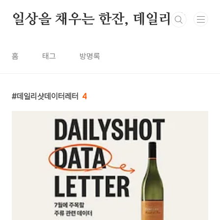
본문 바로가기
일상을 채우는 한잔, 데일리샷
홈
태그
방명록
데일리샷데이터레터
4