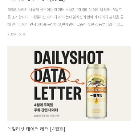
데일리샷에서 새롭게 선보이는 데이터 소식지, '데일리샷 데이터 레터' 5월호
를 소개합니다. '데일리샷 데이터 레터'는데일리샷의 판매의 데이터 분석을 통
해 얻은다양한 인사이트를 공유하고,판매량이 급증한 핫한 상품부터많은 고객
이 검색하는 인기 키워드까지폭 넓은 주류 트렌드를 다루는 콘텐츠입니다. 그
2024. 5. 8.
리고 데이터를 기반으로 예측한앞으로 '주목하면 좋은 술'도 추천해 드립니
다. 2024년 4월 데이터 확인해볼까요?(2024.04.01 ~ 2024.04.30 기
준) 하이네켄 캔 역시, 라거입니다. 햇빛이 쨍하게 비췄던 4월, 가볍고 청량하
게 마실 수 있는 라거 '하이네캔'이 전달 대비 판매량 94% 상승하며 1등을 차
지했습니다. 하이네캔 특유의 상쾌하고 깔끔한 맛이 데일리샷 유저들의 마음도
사로잡았네요! 네덜..
데일리샷 데이터 레터 [4월호]