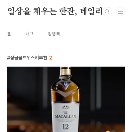
본문 바로가기
일상을 채우는 한잔, 데일리샷
홈
태그
방명록
싱글몰트위스키추천
2