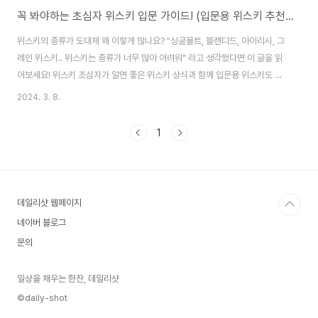
꼭 봐야하는 초심자 위스키 입문 가이드! (입문용 위스키 추천, 도움 되는 위스키 기초 상식) #2
위스키의 종류가 도대체 왜 이렇게 많나요? "싱글몰트, 블렌디드, 아이리시, 그
레인 위스키.. 위스키는 종류가 너무 많아 어려워" 라고 생각했다면 이 글을 읽
어보세요! 위스키 초심자가 알면 좋은 위스키 상식과 함께 입문용 위스키도 추
천해드릴게요. 위스키 입문, #데일리샷 과 함께 해볼까요? 재료로 나누는 위스
2024. 3. 8.
키 분류 위스키는 곡물을 발효시킨 발효주를 증류한 후 오크통에 숙성해서 만
드는 술이에요. 그래서 '어떤 재료를 사용하냐'에 따라서 가지각색의 풍미를 느
1
낄 수 있어요. 오늘은 위스키를 재료별로 분류해서 살펴볼 예정이에요. 지역별
위스키 분류가 궁금하다면 아래의 글을 읽고 오세요! 지역으로 나누는 위스키
1. 몰트 위스키 보리 맥아(malt)를 100% 사용해 만든 위스키 몰트 위스키는
크게 싱글몰트 위..
데일리샷 웹페이지
네이버 블로그
문의
일상을 채우는 한잔, 데일리샷
©daily-shot