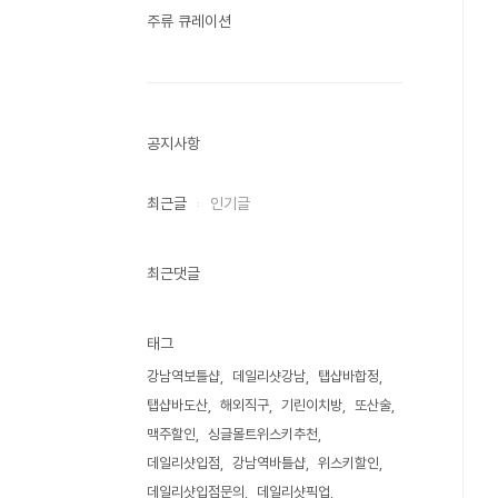
주류 큐레이션
공지사항
최근글
인기글
최근댓글
태그
강남역보틀샵
데일리샷강남
탭샵바합정
탭샵바도산
해외직구
기린이치방
또산술
맥주할인
싱글몰트위스키추천
데일리샷입점
강남역바틀샵
위스키할인
데일리샷입점문의
데일리샷픽업