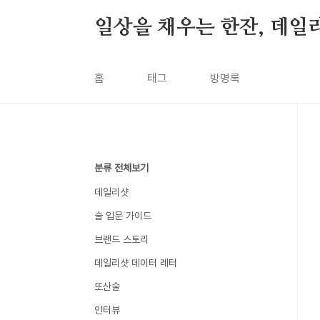
본문 바로가기
일상을 채우는 한잔, 데일
홈
태그
방명록
분류 전체보기
데일리샷
술 입문 가이드
브랜드 스토리
데일리샷 데이터 레터
또산술
인터뷰