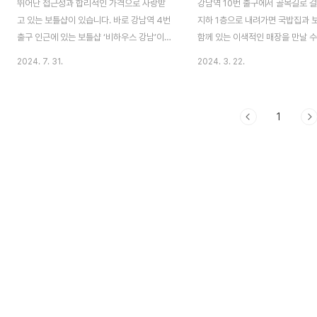
뛰어난 접근성과 합리적인 가격으로 사랑받
강남역 10번 출구에서 골목길로 
고 있는 보틀샵이 있습니다. 바로 강남역 4번
지하 1층으로 내려가면 국밥집과 
출구 인근에 있는 보틀샵 ‘비하우스 강남’이
함께 있는 이색적인 매장을 만날 
죠. 비하우스 강남은 데일리샷 스토어 서비스
다. 무려 24시간 동안 매장을 운
2024. 7. 31.
2024. 3. 22.
론칭 직후부터 오랫동안 함께 협업하면서 희
시간이나 새벽에도 주류 픽업이 가
로애락을 나눈 매장입니다.​꾸준히 스토어 서
스한 국밥으로 허기진 배를 달랠 
비스를 사용한 보틀샵은 어떤 이야기를 들려
매장이죠. 이런 독특한 매장을 운
1
줄까요? 데일리샷 에디터가 그 이야기를 들
님은 어떻게 데일리샷 서비스를 시
으러 에 다녀왔습니다. ​ 안녕하세요. 저는 강
떻게 활용하고 있을까요? 데일리
남역 4번 출구 인근에서 보틀샵 ‘비하우스 강
찾아간 이야기, 지금 시작합니다.
남’을 운영하는 대표 이기훈입니다. 저희 매
요. 사장 연대희입니다. 저희 은 강
장은 위스키, 와인, 맥주, 전통주, 리큐르 등
에 있는 24시 운영 국밥집입니다.
다양한 카테고리의 주류 약 1,000여종을 취
을 같이 즐겨보자는 취지를 담아 
급하고 있습니다. 그리고 강남역 출구 1분 거
이라는 프랜차이즈 보틀샵을 샵인
리에 자리 잡고 있어 접근성도 매우 좋죠. 강
께 운영하고 있습니다. 주변에 워
남역 인근에서 술이 갑자기 필요하게 되면 비
많으니 조금 더 특색있게 ‘술맛 나
하우스 강남을..
집’이라는 컨셉을 ..