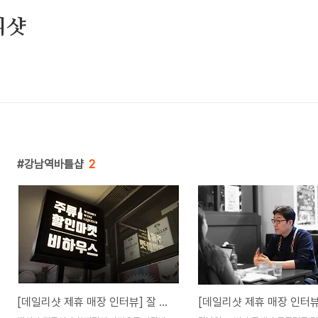
리샷
강남역바틀샵
2
[데일리샷 제휴 매장 인터뷰] 잘 나가는 보틀샵에는 성공 법칙이 있다?!