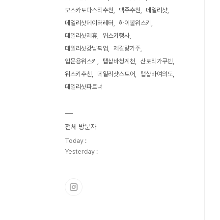
모스카토다스티추천
맥주추천
데일리샷
데일리샷데이터레터
하이볼위스키
데일리샷제휴
위스키행사
데일리샷강남픽업
제갈량가주
입문용위스키
탭샵바청계천
산토리가쿠빈
위스키추천
데일리샷스토어
탭샵바여의도
데일리샷파트너
전체 방문자
Today :
Yesterday :