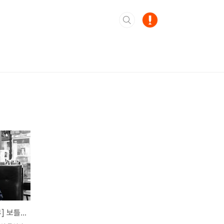
[데일리샷 제휴 매장 인터뷰] 보틀샵에서 뜨끈한 국밥 한 그릇 어떠신가요?