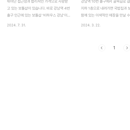
뛰어난 접근성과 합리적인 가격으로 사랑받
강남역 10번 출구에서 골목길로 
고 있는 보틀샵이 있습니다. 바로 강남역 4번
지하 1층으로 내려가면 국밥집과 
출구 인근에 있는 보틀샵 ‘비하우스 강남’이
함께 있는 이색적인 매장을 만날 
죠. 비하우스 강남은 데일리샷 스토어 서비스
다. 무려 24시간 동안 매장을 운
2024. 7. 31.
2024. 3. 22.
론칭 직후부터 오랫동안 함께 협업하면서 희
시간이나 새벽에도 주류 픽업이 가
로애락을 나눈 매장입니다.​꾸준히 스토어 서
스한 국밥으로 허기진 배를 달랠 
비스를 사용한 보틀샵은 어떤 이야기를 들려
매장이죠. 이런 독특한 매장을 운
1
줄까요? 데일리샷 에디터가 그 이야기를 들
님은 어떻게 데일리샷 서비스를 시
으러 에 다녀왔습니다. ​ 안녕하세요. 저는 강
떻게 활용하고 있을까요? 데일리
남역 4번 출구 인근에서 보틀샵 ‘비하우스 강
찾아간 이야기, 지금 시작합니다.
남’을 운영하는 대표 이기훈입니다. 저희 매
요. 사장 연대희입니다. 저희 은 강
장은 위스키, 와인, 맥주, 전통주, 리큐르 등
에 있는 24시 운영 국밥집입니다.
다양한 카테고리의 주류 약 1,000여종을 취
을 같이 즐겨보자는 취지를 담아 
급하고 있습니다. 그리고 강남역 출구 1분 거
이라는 프랜차이즈 보틀샵을 샵인
리에 자리 잡고 있어 접근성도 매우 좋죠. 강
께 운영하고 있습니다. 주변에 워
남역 인근에서 술이 갑자기 필요하게 되면 비
많으니 조금 더 특색있게 ‘술맛 나
하우스 강남을..
집’이라는 컨셉을 ..