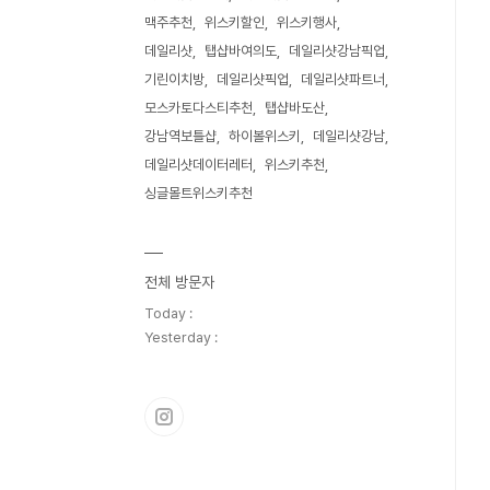
맥주추천
위스키할인
위스키행사
데일리샷
탭샵바여의도
데일리샷강남픽업
기린이치방
데일리샷픽업
데일리샷파트너
모스카토다스티추천
탭샵바도산
강남역보틀샵
하이볼위스키
데일리샷강남
데일리샷데이터레터
위스키추천
싱글몰트위스키추천
전체 방문자
Today :
Yesterday :