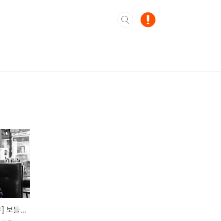
[데일리샷 제휴 매장 인터뷰] 보틀샵에서 뜨끈한 국밥 한 그릇 어떠신가요?