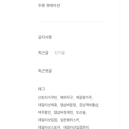
주류 큐레이션
공지사항
최근글
인기글
최근댓글
태그
산토리가쿠빈
해외직구
제갈량가주
데일리샷제휴
탭샵바합정
강남역바틀샵
맥주할인
탭샵바청계천
또산술
데일리샷입점
입문용위스키
데일리샷스토어
데일리샷입점문의