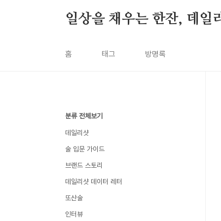
본문 바로가기
일상을 채우는 한잔, 데일
홈
태그
방명록
분류 전체보기
데일리샷
술 입문 가이드
브랜드 스토리
데일리샷 데이터 레터
또산술
인터뷰