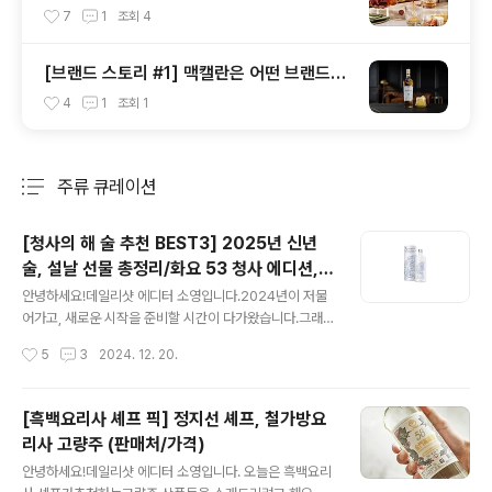
문용 위스키 추천, 도움 되는 위스키 기초 상
7
1
조회
4
식) #1
[브랜드 스토리 #1] 맥캘란은 어떤 브랜드인
가요?
4
1
조회
1
주류 큐레이션
분류 전체보기
주요 글 목록
[청사의 해 술 추천 BEST3] 2025년 신년
술, 설날 선물 총정리/화요 53 청사 에디션,
글 내용
칭따오 복맥 에디션, 조니워커 블루 뱀띠 에디
안녕하세요!데일리샷 에디터 소영입니다.​2024년이 저물
션(판매처/가격)
어가고, 새로운 시작을 준비할 시간이 다가왔습니다.​그래
서 오늘은2025년, 청사의 해를 맞아 특별한 한정판 술들
작성시간
5
3
2024. 12. 20.
을 소개해 드리려고 해요.​다가오는 새해, 아래에 소개해드
리는특별한 술과 함께 새로운 시작을 함께 축하해 보세요. ​
화요 53 청사 에디션 2025년 푸른 뱀의 해를 맞아, 일러
[흑백요리사 셰프 픽] 정지선 셰프, 철가방요
스트 작가 '박연'과 '화요'가 함께 선보이는 특별한 에디션
리사 고량주 (판매처/가격)
을 소개합니다. 한국적인 터치가 돋보이는 지혜로운 뱀과
글 내용
부귀영화를 상징하는 광주요의 모란꽃은 화요 53의 깊은
안녕하세요!데일리샷 에디터 소영입니다. 오늘은 흑백요리