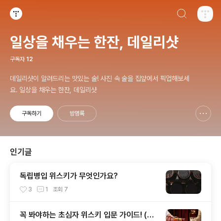
검색하기
티스토리
일상을 채우는 한잔, 데일리샷
구독자
12
데일리샷이 알려드리는 맛있는 술! 사진 속 술을 집앞에서 픽업해보세
요. 일상을 채우는 한잔, 데일리샷
구독하기
방명록
신고하기 레이어
열기
인기글
독립병입 위스키가 무엇인가요?
3
1
조회
7
꼭 봐야하는 초심자 위스키 입문 가이드! (입