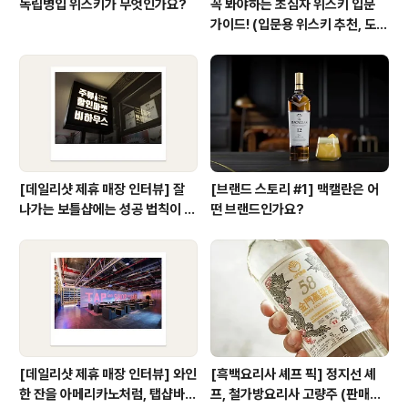
독립병입 위스키가 무엇인가요?
꼭 봐야하는 초심자 위스키 입문
가이드! (입문용 위스키 추천, 도움
되는 위스키 기초 상식) #1
[데일리샷 제휴 매장 인터뷰] 잘
[브랜드 스토리 #1] 맥캘란은 어
나가는 보틀샵에는 성공 법칙이 있
떤 브랜드인가요?
다?!
[데일리샷 제휴 매장 인터뷰] 와인
[흑백요리사 셰프 픽] 정지선 셰
한 잔을 아메리카노처럼, 탭샵바에
프, 철가방요리사 고량주 (판매처/