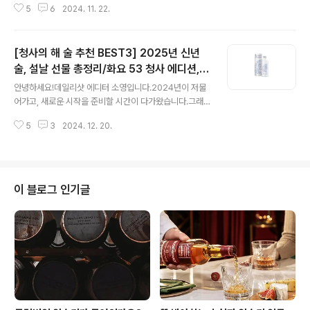
5
6
2024. 11. 22.
개해 드릴게요! 먼저,정지선 셰프가 애정하는 술'금문고
량주 58%'를 소개합니다. 정지선 셰프님은'백종원'님의
유튜브 채널에 출연해금문고량주 58%을 혼술로 자주 즐
[청사의 해 술 추천 BEST3] 2025년 신년
긴다고말했어요. 중식여왕 정지선 셰프님이즐겨마시
는 금문고량주 58%는어떤 술일까요? 금문고량주는 대
술, 설날 선물 총정리/화요 53 청사 에디션,
글 내용
만의 금문도라는 섬에서 생산되는 술로, 섬에서 자란 고량
칭따오 복맥 에디션, 조니워커 블루 뱀띠 에디
안녕하세요!데일리샷 에디터 소영입니다.​2024년이 저물
(수수)을 엄선해 제조됩니다. 금문고량주는 고량주 중에서
션(판매처/가격)
어가고, 새로운 시작을 준비할 시간이 다가왔습니다.​그래
으뜸이라고 불릴 정도로 맛이 뛰어나 대만의 명주로도 이
서 오늘은2025년, 청사의 해를 맞아 특별한 한정판 술들
름을 알리고 있죠. 금문고량주는 엄선된 수수와 화강암 암
5
3
2024. 12. 20.
을 소개해 드리려고 해요.​다가오는 새해, 아래에 소개해드
반수, 그리고 금문도의 대자연 속에서 경작..
리는특별한 술과 함께 새로운 시작을 함께 축하해 보세요. ​
화요 53 청사 에디션 2025년 푸른 뱀의 해를 맞아, 일러
스트 작가 '박연'과 '화요'가 함께 선보이는 특별한 에디션
을 소개합니다. 한국적인 터치가 돋보이는 지혜로운 뱀과
이 블로그 인기글
부귀영화를 상징하는 광주요의 모란꽃은 화요 53의 깊은
풍미와 꽃 향기를 아름답게 표현합니다. '화요 53'은 한국
전통 증류식 소주의 풍미를 오롯이 느낄 수 있는 대표적인
제품입니다. 전통 소주의 특유의 풍부한 꽃 향과 강렬하면
서도 은은한 단맛이 조..