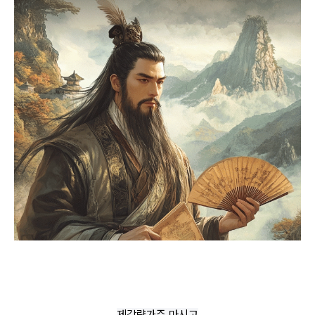
제갈량가주 마시고