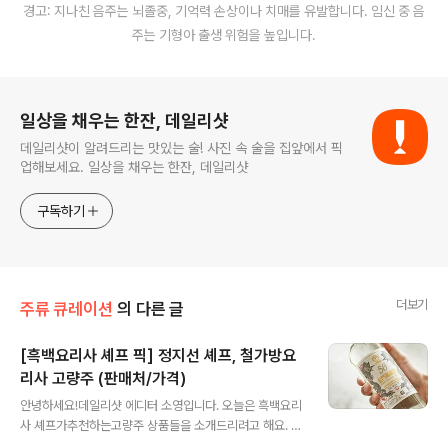
경고: 지나친 음주는 뇌졸중, 기억력 손상이나 치매를 유발합니다. 임신 중 음
주는 기형아 출생 위험을 높입니다.
로그 정보
일상을 채우는 한잔, 데일리샷
데일리샷이 알려드리는 맛있는 술! 사진 속 술을 집앞에서 픽
업해보세요. 일상을 채우는 한잔, 데일리샷
구독하기
더보기
주류 큐레이션
의 다른 글
[흑백요리사 셰프 픽] 정지선 셰프, 철가방요
리사 고량주 (판매처/가격)
글 내용
안녕하세요!데일리샷 에디터 소영입니다. 오늘은 흑백요리
사 셰프가추천하는고량주 상품들을 소개드리려고 해요. 그
리고최근 관심을 많이 받았던 고량주'공부가주 자약'도 소