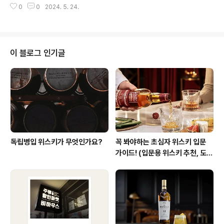
접근성도 매우 좋죠. 강남역 인근에서 술이 갑자기 필요하
0
0
2024. 5. 24.
이 직접 셀렉한 술을 즐길 수 있죠. 시흥에서 술 좀 마신다
게 되면 비하우스 강남을..
고 하는 사람들은 이곳에 모여 삼삼오오 술을 마신다고 합
니다. 시끌벅적한 상권 건너편, 고즈넉하게 자리잡은 와인
바 에 데일리샷 에디터가 다녀왔습니다. 지역 동네 상권에
위치한 와인바는 데일리샷과 어떻게 협업하고 있을까요?
이 블로그 인기글
안녕하세요. 저는 경기도 시흥시에서 와인바를 운영하고
있는 조재율입니다.이 매장은 제가 ‘그라브락스’라는 음식
을 먹고 반해서 만들게 된 매장이에요. 연어를 소금과 설탕,
허브에 덮어 숙성시킨 후 먹는 그라브락스는 화이트 와인
이나 맥주와 궁합이 굉장히 ..
독립병입 위스키가 무엇인가요?
꼭 봐야하는 초심자 위스키 입문
가이드! (입문용 위스키 추천, 도움
되는 위스키 기초 상식) #1