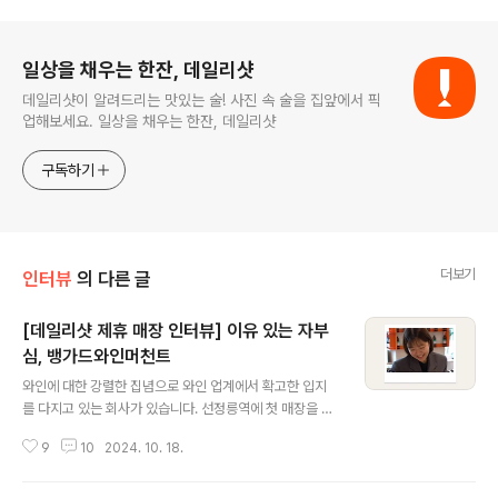
로그 정보
일상을 채우는 한잔, 데일리샷
데일리샷이 알려드리는 맛있는 술! 사진 속 술을 집앞에서 픽
업해보세요. 일상을 채우는 한잔, 데일리샷
구독하기
더보기
인터뷰
의 다른 글
[데일리샷 제휴 매장 인터뷰] 이유 있는 자부
심, 뱅가드와인머천트
글 내용
와인에 대한 강렬한 집념으로 와인 업계에서 확고한 입지
를 다지고 있는 회사가 있습니다. 선정릉역에 첫 매장을 오
픈한 후, 와인 애호가들의 이목을 사로잡으며 빠르게 성장
9
10
2024. 10. 18.
하고 있는 '뱅가드와인머천트'입니다. 이곳은 단순히 가맹
점을 공격적으로 늘리 것에만 집중하는 회사와는 다릅니
다. 와인에 대한 깊은 애정을 기반으로 전문성을 겸비한 대