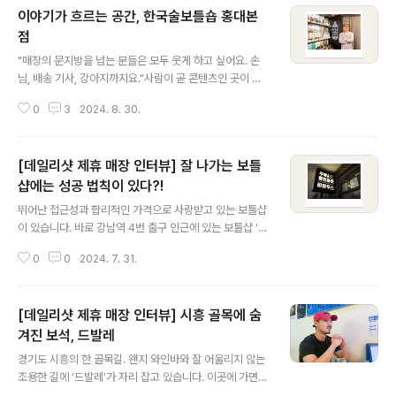
이야기가 흐르는 공간, 한국술보틀숍 홍대본
표, 그리고 이를 펼쳐나가는 뛰어난 능력을 갖춘 직원들이
뭉쳐 빠르고 단단하게 성장하고 있기 때문이죠.​뱅가드와인
점
글 내용
머천트는 어떻게 와인 시장의 루키로 성장할 수 있었을까
"매장의 문지방을 넘는 분들은 모두 웃게 하고 싶어요. 손
요? 다른 보틀샵과 차별화된 매력은 무엇인지, 데일리샷 에
님, 배송 기사, 강아지까지요."​사람이 곧 콘텐츠인 곳이 있
디터가 다 자세하게 파헤쳐 보았습니다.​안녕하세요. 저는
습니다. 어떤 공간을 떠올리면 가장 먼저 그곳을 채우고 있
판교점 매니저 오가연입니다. 판교점 매장 오픈부터 매장
0
3
2024. 8. 30.
는 사람이 떠오르는 것이죠. 한국술보틀숍도 그렇습니다.
매니저로 근무하고 있어요. 뱅가드와인머천트는 ..
대표님이 들려주는 재미있는 우리술 이야기를 듣다 보면
술은 물론 그 공간까지 사랑하게 될지도 모릅니다. 우리술
[데일리샷 제휴 매장 인터뷰] 잘 나가는 보틀
을 매력적으로 소개하는 주봉석 대표님이 꾸려가는 공간,
한국술보틀숍에 데일리샷 에디터가 다녀왔습니다.​ 안녕하
샵에는 성공 법칙이 있다?!
글 내용
세요. 저는 한국술보틀숍 대표 주봉석입니다. 저는 약 18년
뛰어난 접근성과 합리적인 가격으로 사랑받고 있는 보틀샵
간 문화 콘텐츠 제작을 하다가 전통주 업계에 들어왔어요.
이 있습니다. 바로 강남역 4번 출구 인근에 있는 보틀샵 ‘비
원래는 우리술을 즐기지 않았지만, 우리술이 앞으로 주목
하우스 강남’이죠. 비하우스 강남은 데일리샷 스토어 서비
받는 콘텐츠로 발전할 수 있겠다는 확신 하에 업계로 들어
0
0
2024. 7. 31.
스 론칭 직후부터 오랫동안 함께 협업하면서 희로애락을
오게 되었어요. 약 10년 정도 한..
나눈 매장입니다.​꾸준히 스토어 서비스를 사용한 보틀샵은
어떤 이야기를 들려줄까요? 데일리샷 에디터가 그 이야기
[데일리샷 제휴 매장 인터뷰] 시흥 골목에 숨
를 들으러 에 다녀왔습니다. ​ 안녕하세요. 저는 강남역 4번
출구 인근에서 보틀샵 ‘비하우스 강남’을 운영하는 대표 이
겨진 보석, 드발레
글 내용
기훈입니다. 저희 매장은 위스키, 와인, 맥주, 전통주, 리큐
경기도 시흥의 한 골목길. 왠지 와인바와 잘 어울리지 않는
르 등 다양한 카테고리의 주류 약 1,000여종을 취급하고
조용한 길에 ‘드발레’가 자리 잡고 있습니다. 이곳에 가면
있습니다. 그리고 강남역 출구 1분 거리에 자리 잡고 있어
뽈뽀, 라비올리, 그라브락스 등 맛있는 음식과 함께 사장님