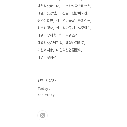
데일리샷파트너
모스카토다스티추천
데일리샷강남
또산술
탭샵바도산
위스키할인
강남역바틀샵
해외직구
위스키행사
산토리가쿠빈
맥주할인
데일리샷제휴
하이볼위스키
데일리샷강남픽업
탭샵바여의도
기린이치방
데일리샷입점문의
데일리샷입점
전체 방문자
Today :
Yesterday :