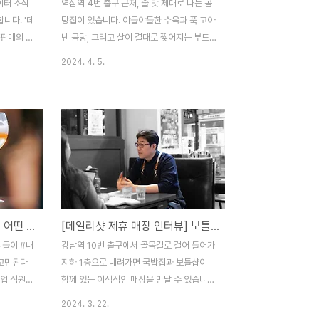
이터 소식
역삼역 4번 출구 근처, 술 맛 제대로 나는 곰
니다. '데
탕집이 있습니다. 야들야들한 수육과 푹 고아
 판매의 데
낸 곰탕, 그리고 살이 결대로 찢어지는 부드
사이트를 공
러운 갈비찜까지... 어느 메뉴 하나 빠질 것 없
2024. 4. 5.
품부터 많은
이 뛰어난 맛을 자랑하죠. 게다가 이곳은 매
폭 넓은 주
장에서 술을 픽업한 후에 추가 요금 없이 그
 그리고 데
대로 마실 수 있는 콜키지 프리 매장입니다.
주목하면 좋
이정도면 술 한 잔 안 할 수 없겠죠? 술 맛나
그 첫번째
는 밥집, 의 이야기를 들려드립니다.​ 안녕하
 확인해볼
세요. 대표 전호숙입니다. 저희 매장은 20년
.31 기준)
이상 대형 가마솥에 곰탕을 끓이고 있는 매장
집앞 CU
입니다. 프랜차이즈가 아닌 독자적인 매장으
의성이 데일
로, 재료 구입부터 손님 상에 나가는 음식까
[또산술#4] 술 회사 직원은 어떤 술을 마실까? 술 애호가의 술 추천
[데일리샷 제휴 매장 인터뷰] 보틀샵에서 뜨끈한 국밥 한 그릇 어떠신가요?
. 기린 이
지 필요한 모든 과정을 직접하고 있죠. 그렇
282% 상
기 때문에 저희 매장 음식은 맛과 영양, 신선
원들이 #내
강남역 10번 출구에서 골목길로 걸어 들어가
판매량 ..
도까지 모두 최고를 자랑합니다. 회식으로..
 고민된다
지하 1층으로 내려가면 국밥집과 보틀샵이
트업 직원의
함께 있는 이색적인 매장을 만날 수 있습니
드립니다.
다. 무려 24시간 동안 매장을 운영해 밤늦은
2024. 3. 22.
들을 위해
시간이나 새벽에도 주류 픽업이 가능하고, 따