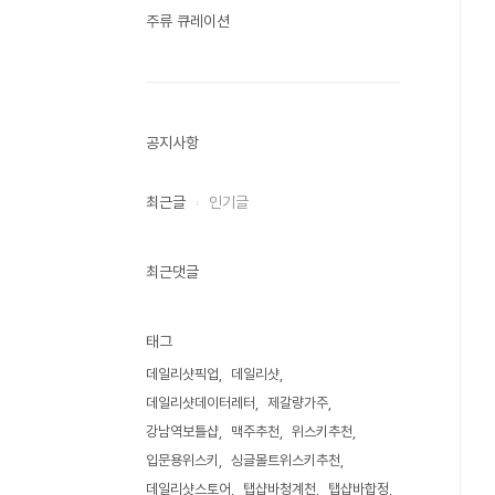
주류 큐레이션
공지사항
최근글
인기글
최근댓글
태그
데일리샷픽업
데일리샷
데일리샷데이터레터
제갈량가주
강남역보틀샵
맥주추천
위스키추천
입문용위스키
싱글몰트위스키추천
데일리샷스토어
탭샵바청계천
탭샵바합정