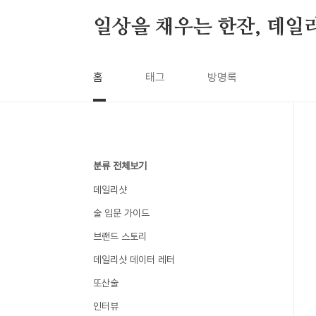
본문 바로가기
일상을 채우는 한잔, 데일
홈
태그
방명록
분류 전체보기
데일리샷
술 입문 가이드
브랜드 스토리
데일리샷 데이터 레터
또산술
인터뷰