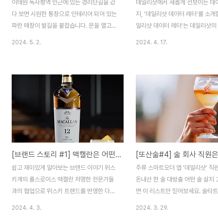
이태원 녹사평역 인근에 있는 경리단길을 걷
데일리샷에서 새롭게 선보이는 데
다 보면 시원한 통창으로 인테리어 되어 있는
지, '데일리샷 데이터 레터'를 소개합
파란 매장이 발길을 붙잡습니다. 문을 열고
일리샷 데이터 레터'는 데일리샷의
들어가면 친구 집에 방문한 것처럼 아늑하고
이터 분석을 통해 얻은 다양한 인
2024. 5. 2.
2024. 4. 17.
편안한 디자인의 공간이 나오죠.​이곳에는 밝
유하고, 판매량이 급증한 핫한 상
은 채광이 머무르는 탁자, 공간을 채우는 향
고객이 검색하는 인기 키워드까지 
긋한 커피 내음, 그리고 감도 높은 취향이 담
류 트렌드를 다루는 콘텐츠입니다.
긴 아기자기한 소품이 구석구석 자리 잡고 있
이터를 기반으로 예측한 앞으로 '
습니다. 창가 자리에 앉아 멀리 보이는 남산
은 술'도 추천해 드릴 예정이에요. 
을 바라보고 있으면 처음 온 공간인데도 왠지
발걸음, 2024년 3월 데이터부터
모를 익숙함이 느껴집니다. 미감과 편안함이
까요?(2024.03.01 ~ 2024.03
공존하는 공간, 에 데일리샷 에디터가 다녀왔
기린 이치방 캔 따스해지는 날씨와 
습니다.​ 안녕하세요. 이태원 경리단길에 위치
에서 간편하게 픽업할 수 있는 편
[브랜드 스토리 #1] 맥캘란은 어떤 브랜드인가요?
한 카페 대표 홍은비입니다. 저는 지난 20년
리샷 고객들의 마음을 움직였습니다
간 패션 산업에 몸을 담고 있었어요. 대기업
치방 6캔 세트가 전달 대비 판매량 
쉽고 재미있게 알아보는 브랜드 이야기 위스
주류 스마트오더 앱 '데일리샷' 직
에서 상품을 기획하고, 명품을 사입하고, 디
승이라는 큰 성장세를 보이며 '3월 
키계의 롤스로이스 맥캘란 저명한 전문가들
돈내산 한 술 대방출 어떤 술 살지
자인하는 업..
과의 협업으로 위스키 트렌드를 반영한 다양
면 이 리스트만 믿어보세요. 술타
한 포트폴리오를 구성하고 있는 맥캘란. 맥캘
생생한 시음기와 함께 술을 추천해
2024. 4. 3.
2024. 3. 29.
란은 위스키 애호가들에게 끊임없는 즐거움
데일리샷 직원들은 데일리샷 유저